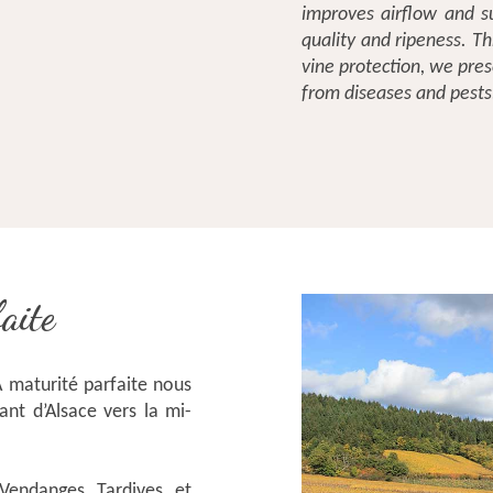
improves airflow and s
quality and ripeness. T
vine protection, we pres
from diseases and pests
aite
A maturité parfaite nous
ant d’Alsace vers la mi-
.
Vendanges Tardives et