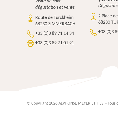
Visite de cave,
Dégustati
dégustation et vente
2 Place de 
Route de Turckheim
68230 TU
68230 ZIMMERBACH
+33 (0)3 8
+33 (0)3 89 71 14 34
+33 (0)3 89 71 01 91
© Copyright 2026
ALPHONSE MEYER ET FILS
- Tous d