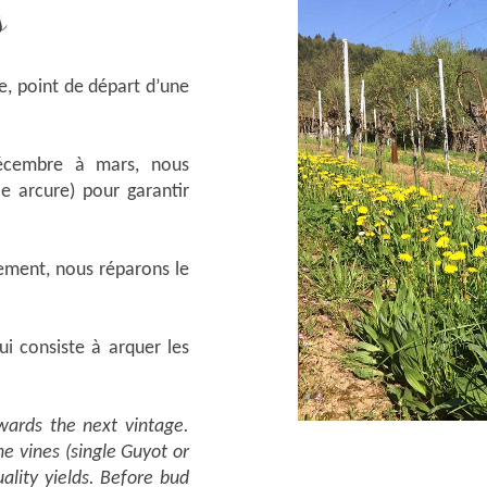
s
e, point de départ d’une
décembre à mars, nous
le arcure) pour garantir
ement, nous réparons le
ui consiste à arquer les
.
owards the next vintage.
e vines (single Guyot or
ality yields. Before bud